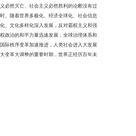
义必然灭亡、社会主义必然胜利的论断没有过
时。随着世界多极化、经济全球化、社会信息
化、文化多样化深入发展，反对霸权主义和强
权政治的和平力量迅速发展，全球治理体系和
国际秩序变革加速推进，人类社会进入大发展
大变革大调整的重要时期，世界正经历百年未
有之大变局。中国走出一条通过合作共赢实现
共同发展、和平发展的现代化道路，破解了人
类社会发展的诸多难题，摒弃了西方以资本为
中心的现代化、两极分化的现代化、物质主义
膨胀的现代化、对外扩张掠夺的现代化老路。
到本世纪中叶，中国实现第二个百年奋斗目
标，全面建成社会主义现代化强国，将彻底改
写现代化的世界版图，拓展人类走向现代化的