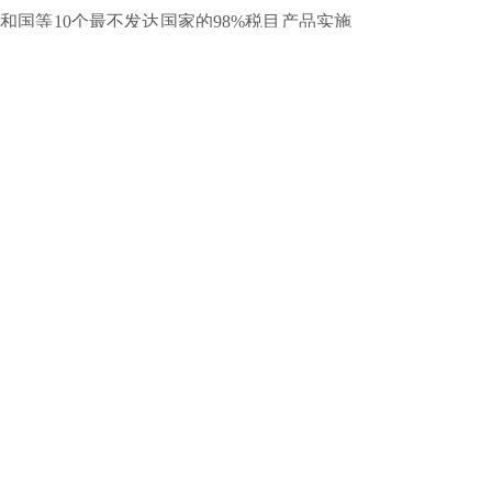
和国等10个最不发达国家的98%税目产品实施
零关税。
加强动物检疫和动物防疫活动管理
新版《动物检疫管理办法》和《动物防疫
条件审查办法》自2022年12月1日起施行。
新版《动物检疫管理办法》明确农业农村
主管部门负责动物检疫监督管理，动物疫病预
防控制机构提供有关技术支撑，对受理输入无
疫区的动物、动物产品检疫申报的机构作出调
整，明确官方兽医的资格条件、任命程序、培
训和考核要求等。