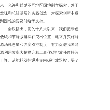
来，允许和鼓励不同地区因地制宜探索，善于
发现和总结基层的实践创造，对探索创新中遇
到困难的要及时给予支持。
会议指出，党的十八大以来，我们把绿色
低碳和节能减排摆在突出位置，建立并实施能
源消耗总量和强度双控制度，有力促进我国能
源利用效率大幅提升和二氧化碳排放强度持续
下降。从能耗双控逐步转向碳排放双控，要坚
持先立后破，完善能耗双控制度，优化完善调
控方式，加强碳排放双控基础能力建设，健全
碳排放双控各项配套制度，为建立和实施碳排
放双控制度积极创造条件。要一以贯之坚持节
约优先方针，更高水平、更高质量地做好节能
工作，用最小成本实现最大收益。要把稳工作